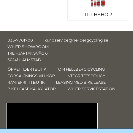
TILLBEHÖR
035-7701700
kundservice@hellbergcycling.se
WILIER SHOWROOM
TRE HJÄRTANSVÄG 6
30241 HALMSTAD
ÖPPETTIDER I BUTIK
OM HELLBERG CYCLING
FÖRSÄLJNINGS VILLKOR
INTEGRITETSPOLICY
RÄNTEFRITT I BUTIK
LEASING MED BIKE LEASE
BIKE LEASE KALKYLATOR
WILIER SERVICESTATION