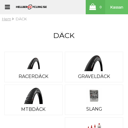
Kassan
0
Hem
DÄCK
DÄCK
RACERDÄCK
GRAVELDÄCK
SLANG
MTBDÄCK