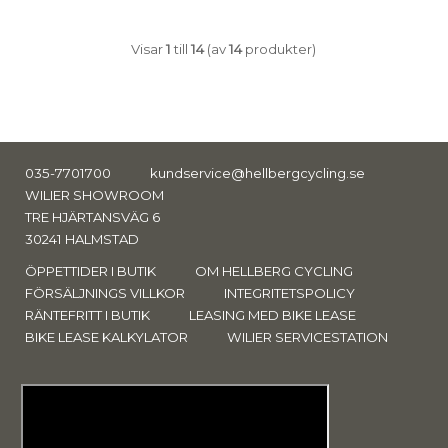
Visar
1
till
14
(av
14
produkter)
035-7701700
kundservice@hellbergcycling.se
WILIER SHOWROOM
TRE HJÄRTANSVÄG 6
30241 HALMSTAD
ÖPPETTIDER I BUTIK
OM HELLBERG CYCLING
FÖRSÄLJNINGS VILLKOR
INTEGRITETSPOLICY
RÄNTEFRITT I BUTIK
LEASING MED BIKE LEASE
BIKE LEASE KALKYLATOR
WILIER SERVICESTATION