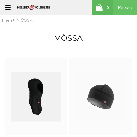
Kassan
0
Hem
MÖSSA
MÖSSA